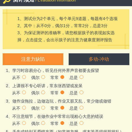
/ Evaluation information
1、测试分为2个单元，每个单元9道题，每题有4个选项
2、其中：从不0分，偶尔1分，常常2分，总是3分
3、为保证测评的准确率，请您根据孩子的表现如实选
择，点击提交，会出示孩子的注意力健康度测评报告
注意力缺陷
多动-冲动
1、学习时容易分心，听见任何外界声音都要去探望
从不
偶尔
常常
总是
2、上课很不专心听讲，常东张西望或发呆
从不
偶尔
常常
总是
3、做作业拖拉，边做边玩，作业又脏又乱，常少做或做错
从不
偶尔
常常
总是
4、不注意细节，在做作业中常常出现粗心大意的错误
从不
偶尔
常常
总是
5、丢失或特别不爱惜东西（如常把衣服、书本等弄得很脏很乱）