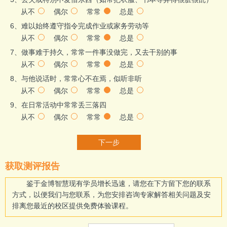
从不
偶尔
常常
总是
6、难以始终遵守指令完成作业或家务劳动等
从不
偶尔
常常
总是
7、做事难于持久，常常一件事没做完，又去干别的事
从不
偶尔
常常
总是
8、与他说话时，常常心不在焉，似听非听
从不
偶尔
常常
总是
9、在日常活动中常常丢三落四
从不
偶尔
常常
总是
下一步
获取测评报告
鉴于金博智慧现有学员增长迅速，请您在下方留下您的联系
方式，以便我们与您联系，为您安排咨询专家解答相关问题及安
排离您最近的校区提供免费体验课程。