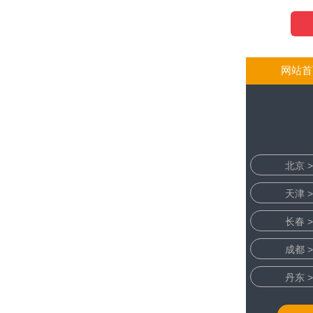
网站首
北京 >
天津 >
长春 >
成都 >
丹东 >