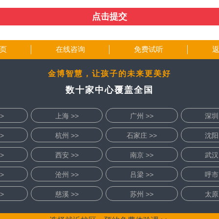
页
在线咨询
免费试听
金博智慧，让孩子的未来更美好
数十家中心覆盖全国
>
上海 >>
广州 >>
深圳 
>
杭州 >>
石家庄 >>
沈阳 
>
西安 >>
南京 >>
武汉 
>
沧州 >>
吕梁 >>
呼市 
>
慈溪 >>
苏州 >>
太原 