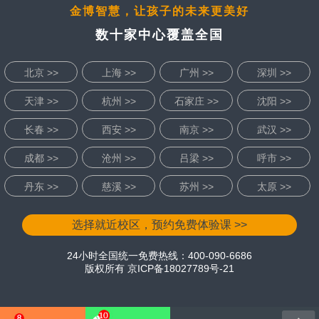
金博智慧，让孩子的未来更美好
数十家中心覆盖全国
北京 >>
上海 >>
广州 >>
深圳 >>
天津 >>
杭州 >>
石家庄 >>
沈阳 >>
长春 >>
西安 >>
南京 >>
武汉 >>
成都 >>
沧州 >>
吕梁 >>
呼市 >>
丹东 >>
慈溪 >>
苏州 >>
太原 >>
选择就近校区，预约免费体验课 >>
24小时全国统一免费热线：400-090-6686
版权所有
京ICP备18027789号-21