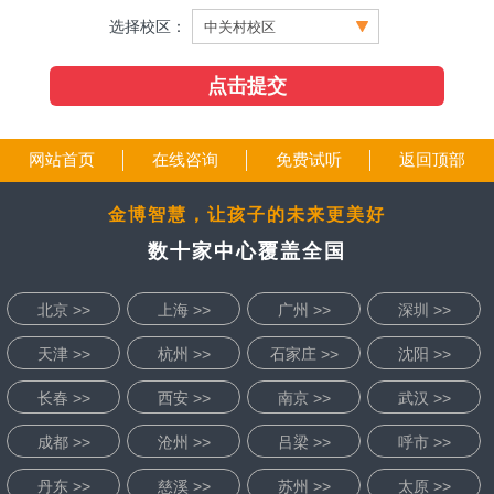
选择校区：
网站首页
在线咨询
免费试听
返回顶部
金博智慧，让孩子的未来更美好
数十家中心覆盖全国
北京 >>
上海 >>
广州 >>
深圳 >>
天津 >>
杭州 >>
石家庄 >>
沈阳 >>
长春 >>
西安 >>
南京 >>
武汉 >>
成都 >>
沧州 >>
吕梁 >>
呼市 >>
丹东 >>
慈溪 >>
苏州 >>
太原 >>